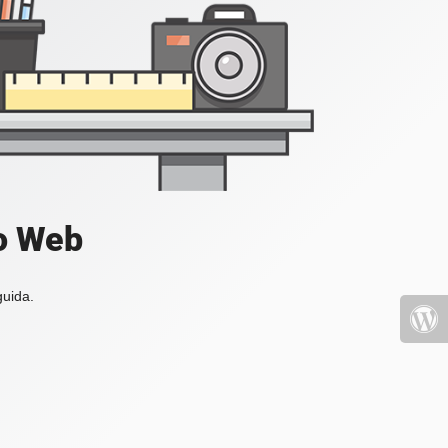
io Web
guida.