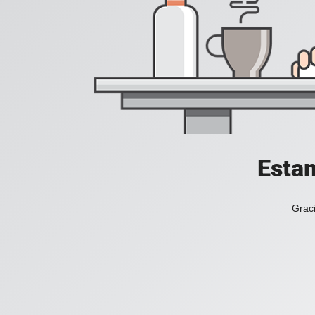
Estam
Graci