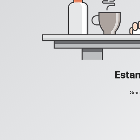
Estam
Graci