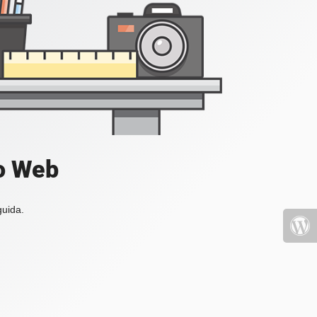
io Web
guida.