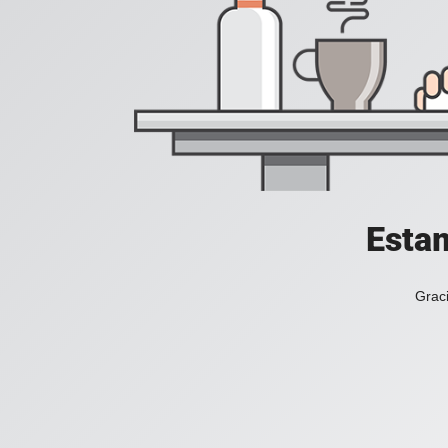
Estam
Graci