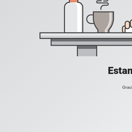
Estam
Graci