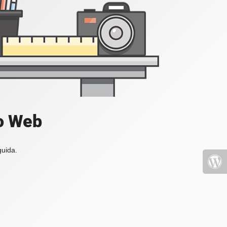
io Web
guida.